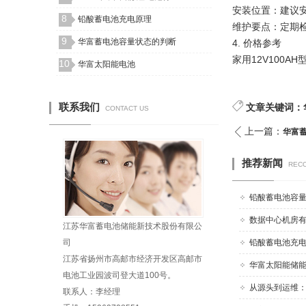
安装位置：建议
8
铅酸蓄电池充电原理
维护要点：定期检
9
华富蓄电池容量状态的判断
4. 价格参考
家用12V100A
10
华富太阳能电池
联系我们
文章关键词：
CONTACT US
上一篇：
华富
推荐新闻
REC
铅酸蓄电池容量
数据中心机房有
江苏华富蓄电池储能新技术股份有限公
司
铅酸蓄电池充
江苏省扬州市高邮市经济开发区高邮市
华富太阳能储能系
电池工业园波司登大道100号。
从源头到运维：华
联系人：李经理