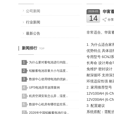
公司新闻
华富
2026-05
14
分享
行业新闻
非常适合。华富
最新公告
1. 为什么适合家
新闻排行
TOP
优势特点
具体说
专用型号
6CN
1
为什么要对蓄电池进行内阻...
长寿命
设计寿命
免维护
密封设计
2
铅酸蓄电池容量大小与温度...
耐深循环
支持深
3
数据中心使用锂电池的优缺...
环境适应性强
耐
4
2. 家用推荐型号
UPS电池异常故障案例
12V100AH 
5
机房空调安装怎么弄，湿度...
12V200AH 
6
数据中心机房有哪些监控系...
3. 配置建议
系统搭配：需配
7
2026年中国铅酸蓄电池行业...