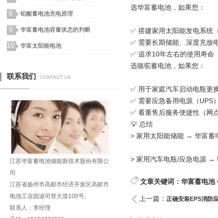
选华富蓄电池，如果您：
8
铅酸蓄电池充电原理
9
华富蓄电池容量状态的判断
✅ 搭建家用太阳能发电系统
✅ 需要长期储能、深度充放
10
华富太阳能电池
✅ 追求10年左右的使用寿命
选骆驼蓄电池，如果您：
联系我们
CONTACT US
✅ 用于家庭汽车启动电瓶更
✅ 需要应急备用电源（UPS
✅ 看重售后服务便捷性（网
💡 总结
> 家用太阳能储能 → 华富
> 家用汽车电瓶/应急电源 
江苏华富蓄电池储能新技术股份有限公
司
文章关键词：华富蓄电池 
江苏省扬州市高邮市经济开发区高邮市
电池工业园波司登大道100号。
上一篇：
正确安装EPS消防
联系人：李经理