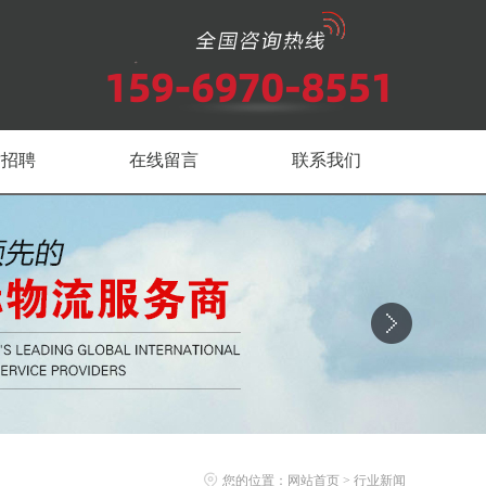
才招聘
在线留言
联系我们
您的位置：
网站首页
>
行业新闻