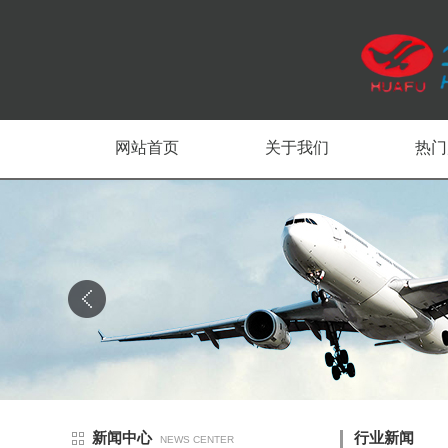
网站首页
关于我们
热门
新闻中心
行业新闻
NEWS CENTER