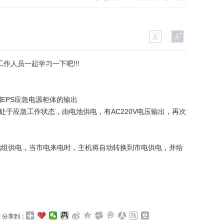
作人员一起学习一下吧!!!
EPS应急电源柜体的输出
处于应急工作状态，由电池供电，有AC220V电压输出，再次
池组供电，当市电来电时，主机将自动转换到市电供电，并给
分享到：